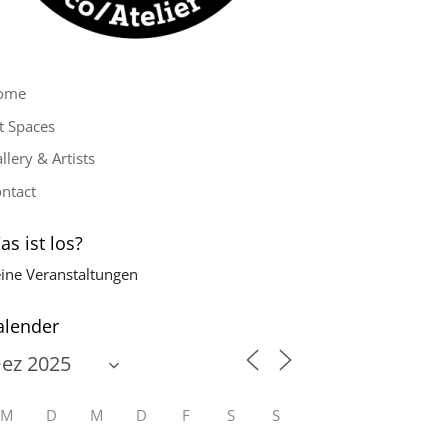
ome
t Spaces
llery & Artists
ntact
as ist los?
ine Veranstaltungen
alender
M
D
M
D
F
S
S