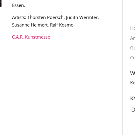
Essen.
Artists: Thorsten Poersch, Judith Wermter,
Susanne Helmert, Ralf Kosmo.
H
C.A.R. Kunstmesse
Ar
Ga
Co
W
Ke
K