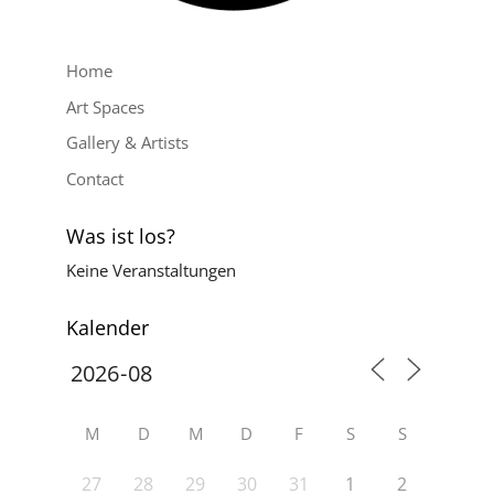
Home
Art Spaces
Gallery & Artists
Contact
Was ist los?
Keine Veranstaltungen
Kalender
M
D
M
D
F
S
S
27
28
29
30
31
1
2