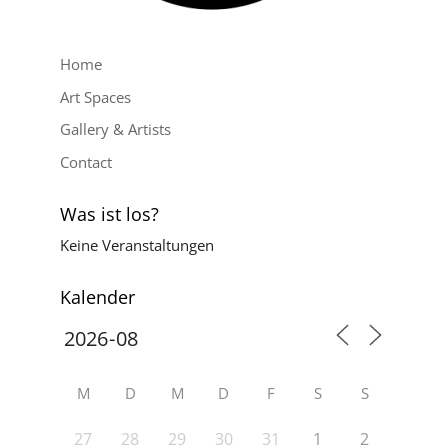
Home
Art Spaces
Gallery & Artists
Contact
Was ist los?
Keine Veranstaltungen
Kalender
M
D
M
D
F
S
S
27
28
29
30
31
1
2