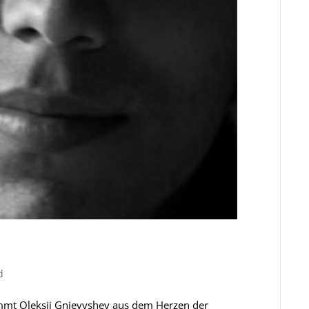
d
mmt Oleksii Gnievyshev aus dem Herzen der