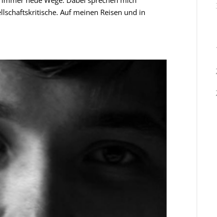
ke immer neue Wege. ​Dabei sprechen mich
schaftskritische. Auf meinen Reisen und in