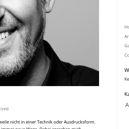
H
Ar
Ga
Co
W
Ke
K
rized
rweile nicht in einer Technik oder Ausdrucksform.