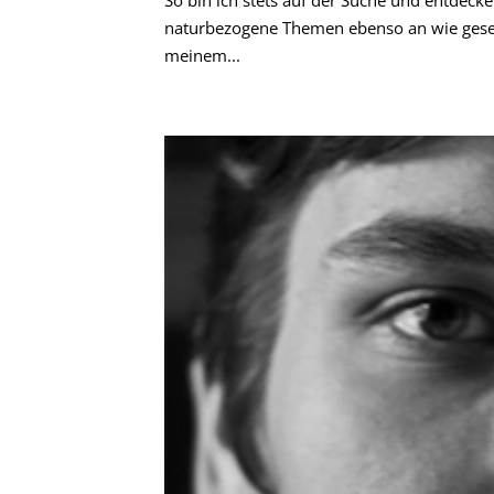
So bin ich stets auf der Suche und entdec
naturbezogene Themen ebenso an wie gesell
meinem...