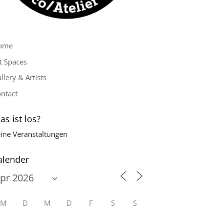
ome
t Spaces
llery & Artists
ntact
as ist los?
ine Veranstaltungen
alender
M
D
M
D
F
S
S