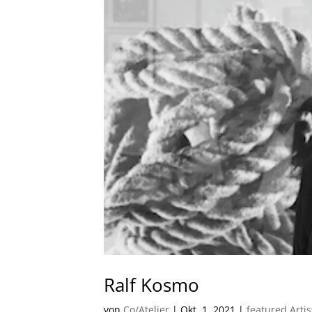
Ralf Kosmo
von
Co/Atelier
|
Okt. 1, 2021
|
featured Artis